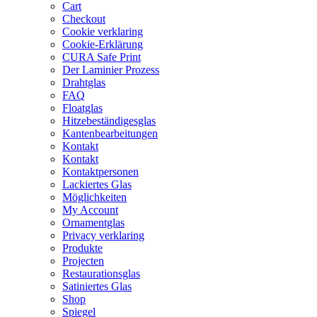
Cart
Checkout
Cookie verklaring
Cookie-Erklärung
CURA Safe Print
Der Laminier Prozess
Drahtglas
FAQ
Floatglas
Hitzebeständigesglas
Kantenbearbeitungen
Kontakt
Kontakt
Kontaktpersonen
Lackiertes Glas
Möglichkeiten
My Account
Ornamentglas
Privacy verklaring
Produkte
Projecten
Restaurationsglas
Satiniertes Glas
Shop
Spiegel