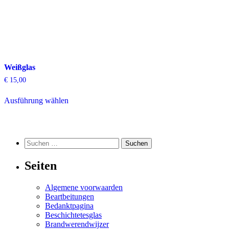
Produktseite
Produktseite
gewählt
gewählt
werden
werden
Weißglas
€
15,00
Dieses
Ausführung wählen
Produkt
weist
mehrere
Varianten
auf.
Suchen
Suchen
Die
nach:
Optionen
Seiten
können
auf
der
Algemene voorwaarden
Produktseite
Beartbeitungen
gewählt
Bedanktpagina
werden
Beschichtetesglas
Brandwerendwijzer