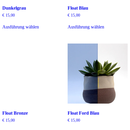
Dunkelgrau
Float Blau
€
15,00
€
15,00
Dieses
Dieses
Ausführung wählen
Ausführung wählen
Produkt
Produkt
weist
weist
mehrere
mehrere
Varianten
Varianten
auf.
auf.
Die
Die
Optionen
Optionen
können
können
auf
auf
der
der
Produktseite
Produktseite
gewählt
gewählt
werden
werden
Float Bronze
Float Ford Blau
€
15,00
€
15,00
Dieses
Dieses