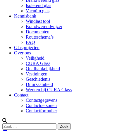
Brandwerend glas
Isolerend glas
Vacuüm glas
Kennisbank
Windlast tool
Brandwerendwijzer
Documenten
Routeschema’s
FAQ
Glasprojecten
Over ons
Veiligheid
CURA Glass
Onafhankelijkheid
Vestigingen
Geschiedenis
Duurzaamheid
Werken bij CURA Glass
Contact
Contactgegevens
Contactpersonen
Contactformulier
Zoeken
Zoek
naar: