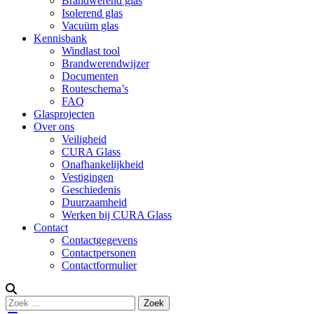
Brandwerend glas
Isolerend glas
Vacuüm glas
Kennisbank
Windlast tool
Brandwerendwijzer
Documenten
Routeschema’s
FAQ
Glasprojecten
Over ons
Veiligheid
CURA Glass
Onafhankelijkheid
Vestigingen
Geschiedenis
Duurzaamheid
Werken bij CURA Glass
Contact
Contactgegevens
Contactpersonen
Contactformulier
Zoeken
Zoek
naar: