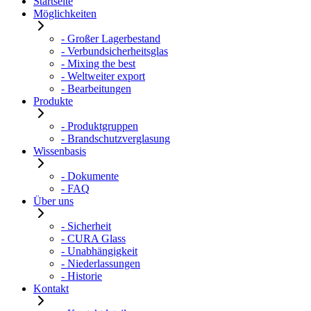
Startseite
Möglichkeiten
- Großer Lagerbestand
- Verbundsicherheitsglas
- Mixing the best
- Weltweiter export
- Bearbeitungen
Produkte
- Produktgruppen
- Brandschutzverglasung
Wissenbasis
- Dokumente
- FAQ
Über uns
- Sicherheit
- CURA Glass
- Unabhängigkeit
- Niederlassungen
- Historie
Kontakt