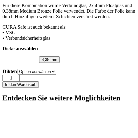
Für diese Kombination wurde Verbundglas, 2x 4mm Floatglas und
0,38mm Medium Bronze Folie verwendet. Die Farbe der Folie kann
durch Hinzufügen weiterer Schichten verstärkt werden.
CURA Safe ist auch bekannt als:
•
VSG
•
Verbundsicherheitsglas
Dicke auswählen
8,38 mm
Dikten
CURA
Safe
In den Warenkorb
44.1
Bronze
Entdecken Sie weitere Möglichkeiten
PVB
Menge