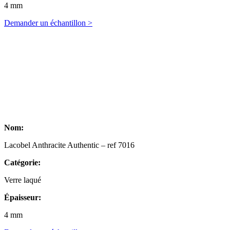
4 mm
Demander un échantillon >
Nom:
Lacobel Anthracite Authentic – ref 7016
Catégorie:
Verre laqué
Épaisseur:
4 mm