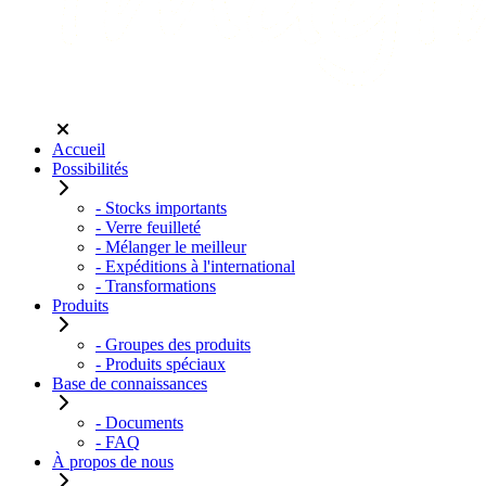
Accueil
Possibilités
- Stocks importants
- Verre feuilleté
- Mélanger le meilleur
- Expéditions à l'international
- Transformations
Produits
- Groupes des produits
- Produits spéciaux
Base de connaissances
- Documents
- FAQ
À propos de nous