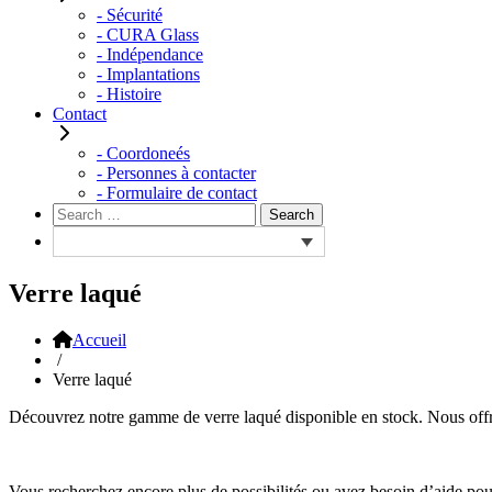
- Sécurité
- CURA Glass
- Indépendance
- Implantations
- Histoire
Contact
- Coordoneés
- Personnes à contacter
- Formulaire de contact
Rechercher :
Search
Verre laqué
Accueil
/
Verre laqué
Découvrez notre gamme de verre laqué disponible en stock. Nous offrons
Vous recherchez encore plus de possibilités ou avez besoin d’aide pou