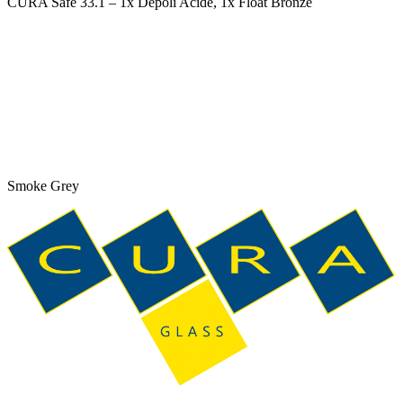
CURA Safe 33.1 – 1x Dépoli Acide, 1x Float Bronze
Smoke Grey