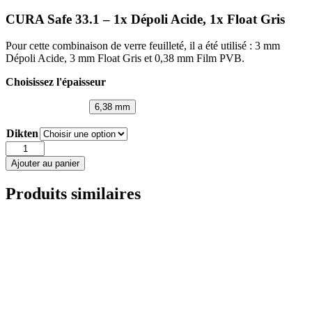
CURA Safe 33.1 – 1x Dépoli Acide, 1x Float Gris
Pour cette combinaison de verre feuilleté, il a été utilisé : 3 mm
Dépoli Acide, 3 mm Float Gris et 0,38 mm Film PVB.
Choisissez l'épaisseur
6,38 mm
Dikten
quantité
de
Ajouter au panier
CURA
Safe
Produits similaires
33.1
-
1x
Dépoli
Acide,
1x
Float
Gris