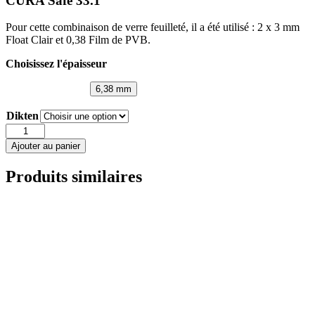
CURA Safe 33.1
Pour cette combinaison de verre feuilleté, il a été utilisé : 2 x 3 mm
Float Clair et 0,38 Film de PVB.
Choisissez l'épaisseur
6,38 mm
Dikten
quantité
de
Ajouter au panier
CURA
Safe
Produits similaires
33.1