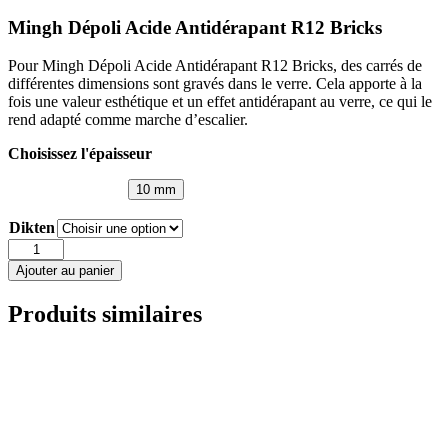
Mingh Dépoli Acide Antidérapant R12 Bricks
Pour Mingh Dépoli Acide Antidérapant R12 Bricks, des carrés de
différentes dimensions sont gravés dans le verre. Cela apporte à la
fois une valeur esthétique et un effet antidérapant au verre, ce qui le
rend adapté comme marche d’escalier.
Choisissez l'épaisseur
10 mm
Dikten
quantité
de
Ajouter au panier
Mingh
Dépoli
Produits similaires
Acide
Antidérapant
R12
Bricks