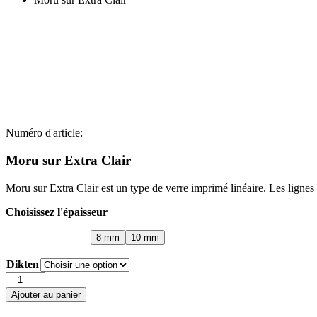
Numéro d'article:
Moru sur Extra Clair
Moru sur Extra Clair est un type de verre imprimé linéaire. Les lignes 
Choisissez l'épaisseur
8 mm
10 mm
Dikten
quantité
de
Ajouter au panier
Moru
sur