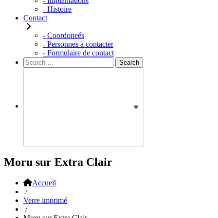
- Implantations
- Histoire
Contact
- Coordoneés
- Personnes à contacter
- Formulaire de contact
Rechercher :
Search
Moru sur Extra Clair
Accueil
/
Verre imprimé
/
Moru sur Extra Clair