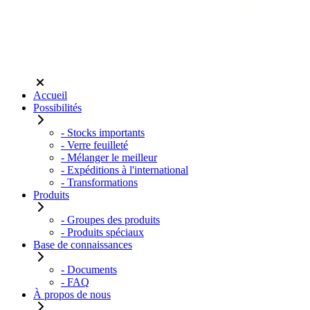
Accueil
Possibilités
- Stocks importants
- Verre feuilleté
- Mélanger le meilleur
- Expéditions à l'international
- Transformations
Produits
- Groupes des produits
- Produits spéciaux
Base de connaissances
- Documents
- FAQ
À propos de nous