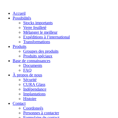
Accueil
Possibilités
Stocks importants
Verre feuilleté
Mélanger le meilleur
Expéditions à l’international
Transformations
Produits
Groupes des produits
Produits spéciaux
Base de connaissances
Documents
FAQ
À propos de nous
Sécurité
CURA Glass
Indépendance
Implantations
Histoire
Contact
Coordoneés
Personnes à contacter
Formulaire de contact