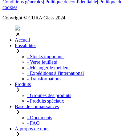
Conditions générales
|
Politique de confidentialité
|
Politique de
cookies
Copyright © CURA Glass 2024
Accueil
Possibilités
- Stocks importants
- Verre feuilleté
- Mélanger le meilleur
- Expéditions à l'international
- Transformations
Produits
- Groupes des produits
- Produits spéciaux
Base de connaissances
- Documents
- FAQ
À propos de nous