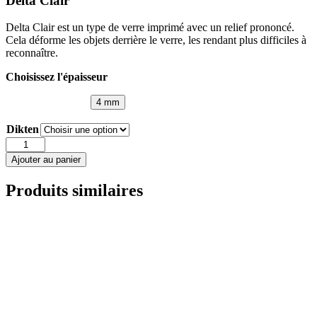
Delta Clair
Delta Clair est un type de verre imprimé avec un relief prononcé.
Cela déforme les objets derrière le verre, les rendant plus difficiles à
reconnaître.
Choisissez l'épaisseur
4 mm
Dikten
quantité
de
Ajouter au panier
Delta
Clair
Produits similaires