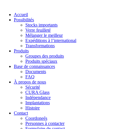
Accueil
Possibilités
Stocks importants
Verre feuilleté
Mélanger le meilleur
Expéditions à l’international
Transformations
Produits
Groupes des produits
Produits spéciaux
Base de connaissances
Documents
FAQ
À propos de nous
Sécurité
CURA Glass
Indépendance
Implantations
Histoire
Contact
Coordoneés
Personnes à contacter
Formulaire de contact