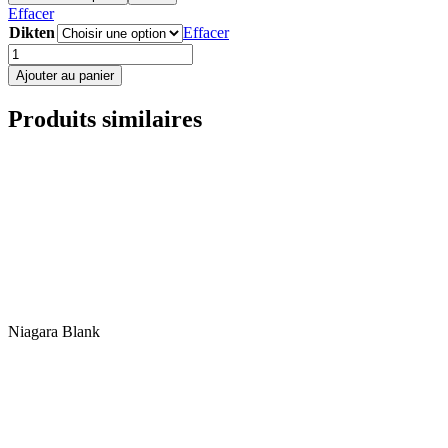
Effacer
Dikten
Effacer
quantité
de
Ajouter au panier
Silvit
Clair
Produits similaires
Niagara Blank