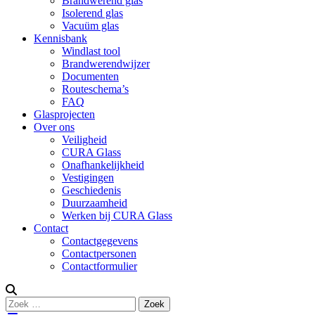
Brandwerend glas
Isolerend glas
Vacuüm glas
Kennisbank
Windlast tool
Brandwerendwijzer
Documenten
Routeschema’s
FAQ
Glasprojecten
Over ons
Veiligheid
CURA Glass
Onafhankelijkheid
Vestigingen
Geschiedenis
Duurzaamheid
Werken bij CURA Glass
Contact
Contactgegevens
Contactpersonen
Contactformulier
Zoeken
Zoek
naar: