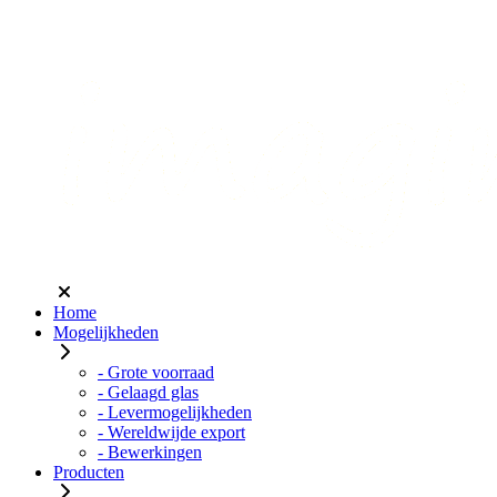
Home
Mogelijkheden
- Grote voorraad
- Gelaagd glas
- Levermogelijkheden
- Wereldwijde export
- Bewerkingen
Producten