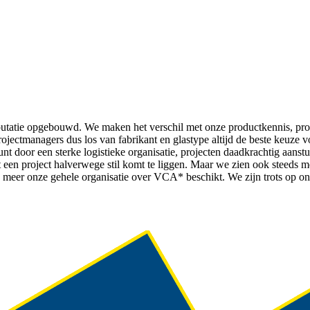
eputatie opgebouwd. We maken het verschil met onze productkennis, pr
projectmanagers dus los van fabrikant en glastype altijd de beste keuz
t door een sterke logistieke organisatie, projecten daadkrachtig aanstu
o dat een project halverwege stil komt te liggen. Maar we zien ook steeds 
d, meer onze gehele organisatie over VCA* beschikt. We zijn trots op o