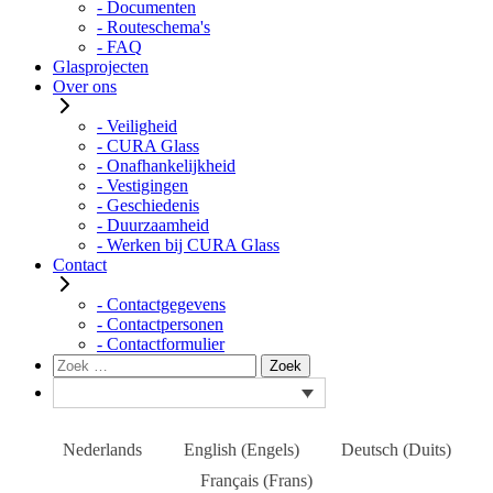
- Documenten
- Routeschema's
- FAQ
Glasprojecten
Over ons
- Veiligheid
- CURA Glass
- Onafhankelijkheid
- Vestigingen
- Geschiedenis
- Duurzaamheid
- Werken bij CURA Glass
Contact
- Contactgegevens
- Contactpersonen
- Contactformulier
Zoeken
Zoek
naar:
Nederlands
English
(
Engels
)
Deutsch
(
Duits
)
Français
(
Frans
)