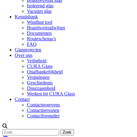
Brandwerend glas
Isolerend glas
Vacuüm glas
Kennisbank
Windlast tool
Brandwerendwijzer
Documenten
Routeschema’s
FAQ
Glasprojecten
Over ons
Veiligheid
CURA Glass
Onafhankelijkheid
Vestigingen
Geschiedenis
Duurzaamheid
Werken bij CURA Glass
Contact
Contactgegevens
Contactpersonen
Contactformulier
Zoeken
Zoek
naar: