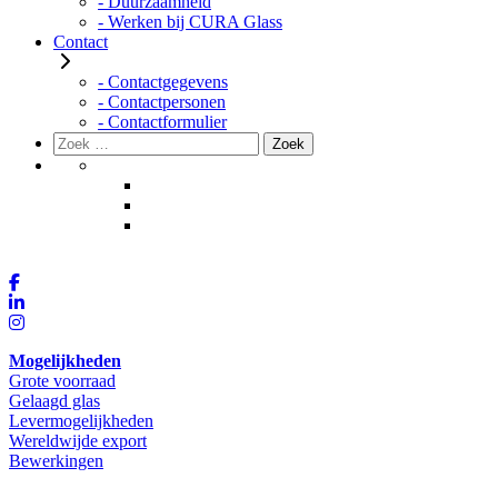
- Duurzaamheid
- Werken bij CURA Glass
Contact
- Contactgegevens
- Contactpersonen
- Contactformulier
Zoeken
Zoek
naar:
Mogelijkheden
Grote voorraad
Gelaagd glas
Levermogelijkheden
Wereldwijde export
Bewerkingen