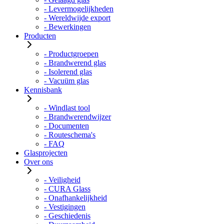
- Levermogelijkheden
- Wereldwijde export
- Bewerkingen
Producten
- Productgroepen
- Brandwerend glas
- Isolerend glas
- Vacuüm glas
Kennisbank
- Windlast tool
- Brandwerendwijzer
- Documenten
- Routeschema's
- FAQ
Glasprojecten
Over ons
- Veiligheid
- CURA Glass
- Onafhankelijkheid
- Vestigingen
- Geschiedenis