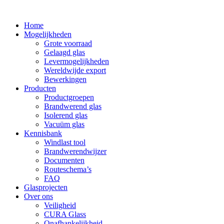
Home
Mogelijkheden
Grote voorraad
Gelaagd glas
Levermogelijkheden
Wereldwijde export
Bewerkingen
Producten
Productgroepen
Brandwerend glas
Isolerend glas
Vacuüm glas
Kennisbank
Windlast tool
Brandwerendwijzer
Documenten
Routeschema’s
FAQ
Glasprojecten
Over ons
Veiligheid
CURA Glass
Onafhankelijkheid