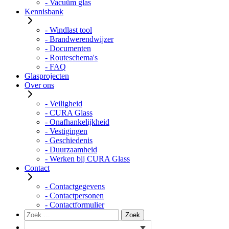
- Vacuüm glas
Kennisbank
- Windlast tool
- Brandwerendwijzer
- Documenten
- Routeschema's
- FAQ
Glasprojecten
Over ons
- Veiligheid
- CURA Glass
- Onafhankelijkheid
- Vestigingen
- Geschiedenis
- Duurzaamheid
- Werken bij CURA Glass
Contact
- Contactgegevens
- Contactpersonen
- Contactformulier
Zoeken
Zoek
naar: