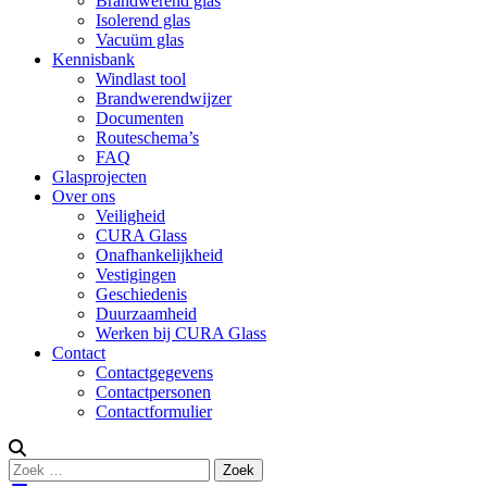
Brandwerend glas
Isolerend glas
Vacuüm glas
Kennisbank
Windlast tool
Brandwerendwijzer
Documenten
Routeschema’s
FAQ
Glasprojecten
Over ons
Veiligheid
CURA Glass
Onafhankelijkheid
Vestigingen
Geschiedenis
Duurzaamheid
Werken bij CURA Glass
Contact
Contactgegevens
Contactpersonen
Contactformulier
Zoeken
Zoek
naar: