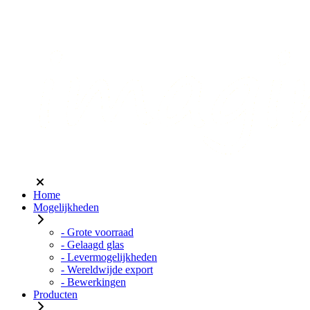
Home
Mogelijkheden
- Grote voorraad
- Gelaagd glas
- Levermogelijkheden
- Wereldwijde export
- Bewerkingen
Producten