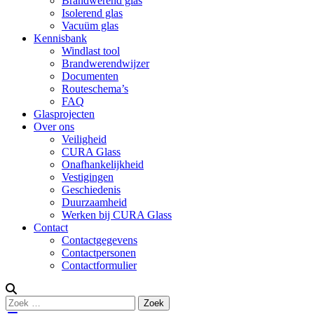
Brandwerend glas
Isolerend glas
Vacuüm glas
Kennisbank
Windlast tool
Brandwerendwijzer
Documenten
Routeschema’s
FAQ
Glasprojecten
Over ons
Veiligheid
CURA Glass
Onafhankelijkheid
Vestigingen
Geschiedenis
Duurzaamheid
Werken bij CURA Glass
Contact
Contactgegevens
Contactpersonen
Contactformulier
Zoeken
Zoek
naar: