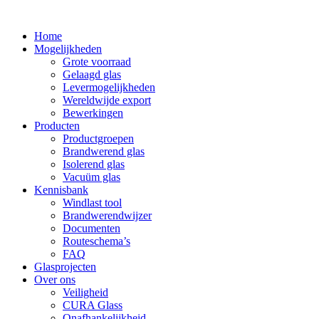
Home
Mogelijkheden
Grote voorraad
Gelaagd glas
Levermogelijkheden
Wereldwijde export
Bewerkingen
Producten
Productgroepen
Brandwerend glas
Isolerend glas
Vacuüm glas
Kennisbank
Windlast tool
Brandwerendwijzer
Documenten
Routeschema’s
FAQ
Glasprojecten
Over ons
Veiligheid
CURA Glass
Onafhankelijkheid