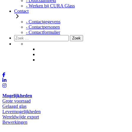
- Duurzaamheid
- Werken bij CURA Glass
Contact
- Contactgegevens
- Contactpersonen
- Contactformulier
Zoeken
Zoek
naar:
Mogelijkheden
Grote voorraad
Gelaagd glas
Levermogelijkheden
Wereldwijde export
Bewerkingen