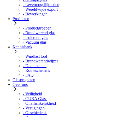
- Levermogelijkheden
- Wereldwijde export
- Bewerkingen
Producten
- Productgroepen
- Brandwerend glas
- Isolerend glas
- Vacuüm glas
Kennisbank
- Windlast tool
- Brandwerendwijzer
- Documenten
- Routeschema's
- FAQ
Glasprojecten
Over ons
- Veiligheid
- CURA Glass
- Onafhankelijkheid
- Vestigingen
- Geschiedenis