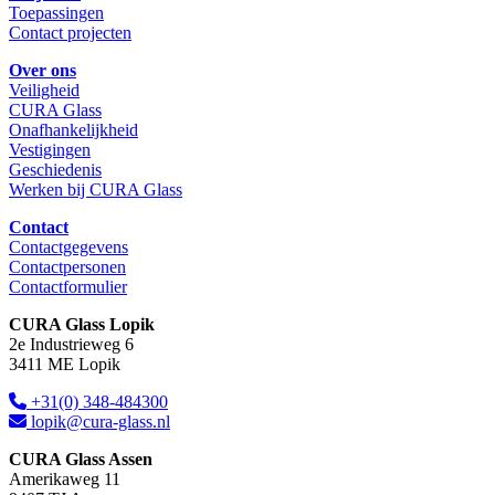
Toepassingen
Contact projecten
Over ons
Veiligheid
CURA Glass
Onafhankelijkheid
Vestigingen
Geschiedenis
Werken bij CURA Glass
Contact
Contactgegevens
Contactpersonen
Contactformulier
CURA Glass Lopik
2e Industrieweg 6
3411 ME Lopik
+31(0) 348-484300
lopik@cura-glass.nl
CURA Glass Assen
Amerikaweg 11