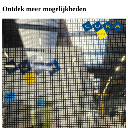
Twisted
Ontdek meer mogelijkheden
Bronze
Print
aantal