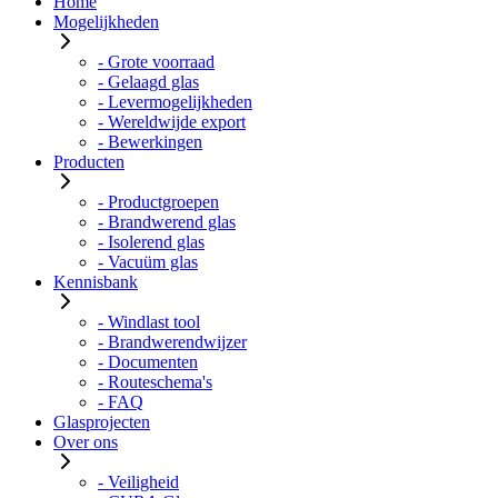
Home
Mogelijkheden
- Grote voorraad
- Gelaagd glas
- Levermogelijkheden
- Wereldwijde export
- Bewerkingen
Producten
- Productgroepen
- Brandwerend glas
- Isolerend glas
- Vacuüm glas
Kennisbank
- Windlast tool
- Brandwerendwijzer
- Documenten
- Routeschema's
- FAQ
Glasprojecten
Over ons
- Veiligheid