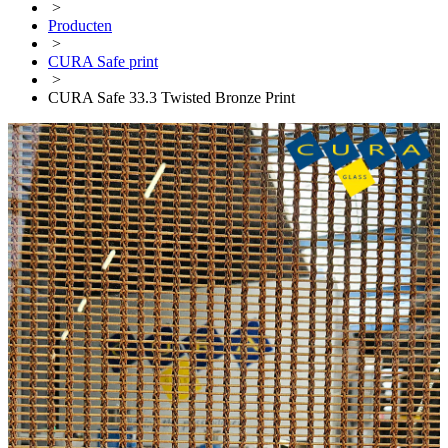
>
Producten
>
CURA Safe print
>
CURA Safe 33.3 Twisted Bronze Print