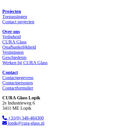
Projecten
Toepassingen
Contact projecten
Over ons
Veiligheid
CURA Glass
Onafhankelijkheid
Vestigingen
Geschiedenis
Werken bij CURA Glass
Contact
Contactgegevens
Contactpersonen
Contactformulier
CURA Glass Lopik
2e Industrieweg 6
3411 ME Lopik
+31(0) 348-484300
lopik@cura-glass.nl