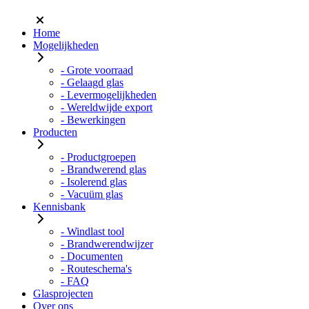
Home
Mogelijkheden
- Grote voorraad
- Gelaagd glas
- Levermogelijkheden
- Wereldwijde export
- Bewerkingen
Producten
- Productgroepen
- Brandwerend glas
- Isolerend glas
- Vacuüm glas
Kennisbank
- Windlast tool
- Brandwerendwijzer
- Documenten
- Routeschema's
- FAQ
Glasprojecten
Over ons