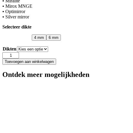
•
Miralite
•
Mirox MNGE
•
Optimirror
•
Silver mirror
Selecteer dikte
4 mm
6 mm
Dikten
Verzilverd
Etsglas
Toevoegen aan winkelwagen
op
Extra
Ontdek meer mogelijkheden
Helder
aantal