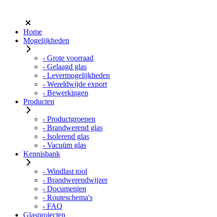
Home
Mogelijkheden
- Grote voorraad
- Gelaagd glas
- Levermogelijkheden
- Wereldwijde export
- Bewerkingen
Producten
- Productgroepen
- Brandwerend glas
- Isolerend glas
- Vacuüm glas
Kennisbank
- Windlast tool
- Brandwerendwijzer
- Documenten
- Routeschema's
- FAQ
Glasprojecten