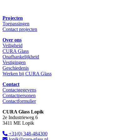
Projecten
Toepassingen
Contact projecten
Over ons
Veiligheid
CURA Glass
Onafhankelijkheid
Vestigingen
Geschiedenis
Werken bij CURA Glass
Contact
Contactgegevens
Contactpersonen
Contactformulier
CURA Glass Lopik
2e Industrieweg 6
3411 ME Lopik
+31(0) 348-484300
lopik@cura-glass.nl