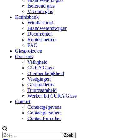
Brandwerend glas
Isolerend glas
Vacuüm glas
Kennisbank
Windlast tool
Brandwerendwijzer
Documenten
Routeschema’s
FAQ
Glasprojecten
Over ons
Veiligheid
CURA Glass
Onafhankelijkheid
Vestigingen
Geschiedenis
Duurzaamheid
Werken bij CURA Glass
Contact
Contactgegevens
Contactpersonen
Contactformulier
Zoeken
Zoek
naar: