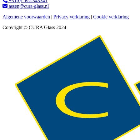
+31(0) 592-343341
assen@cura-glass.nl
Algemene voorwaarden
|
Privacy verklaring
|
Cookie verklaring
Copyright © CURA Glass 2024