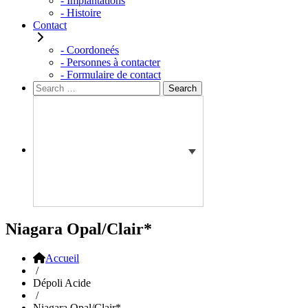
- Implantations
- Histoire
Contact
- Coordoneés
- Personnes à contacter
- Formulaire de contact
Rechercher :
Search
Niagara Opal/Clair*
Accueil
/
Dépoli Acide
/
Niagara Opal/Clair*