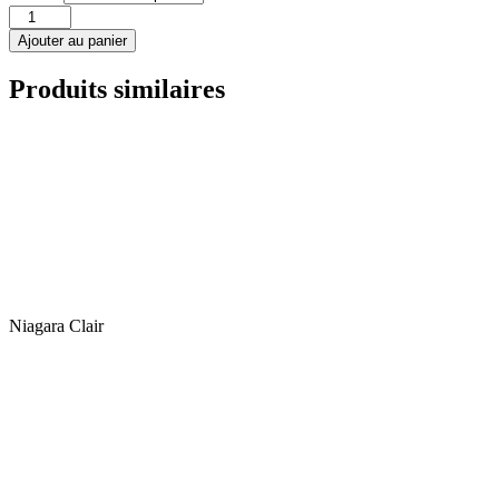
quantité
de
Ajouter au panier
Niagara
Opal/Clair*
Produits similaires
Niagara Clair