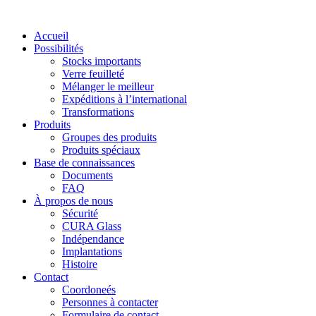
Accueil
Possibilités
Stocks importants
Verre feuilleté
Mélanger le meilleur
Expéditions à l’international
Transformations
Produits
Groupes des produits
Produits spéciaux
Base de connaissances
Documents
FAQ
À propos de nous
Sécurité
CURA Glass
Indépendance
Implantations
Histoire
Contact
Coordoneés
Personnes à contacter
Formulaire de contact