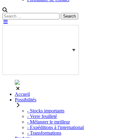
Rechercher :
Search
Accueil
Possibilités
- Stocks importants
- Verre feuilleté
- Mélanger le meilleur
- Expéditions à l'international
- Transformations