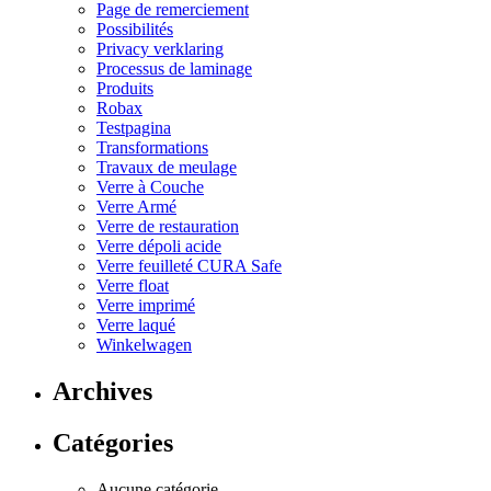
Page de remerciement
Possibilités
Privacy verklaring
Processus de laminage
Produits
Robax
Testpagina
Transformations
Travaux de meulage
Verre à Couche
Verre Armé
Verre de restauration
Verre dépoli acide
Verre feuilleté CURA Safe
Verre float
Verre imprimé
Verre laqué
Winkelwagen
Archives
Catégories
Aucune catégorie