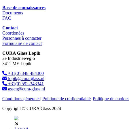
Base de connaissances
Documents
FAQ
Contact
Coordonées
Personnes à contacter
Formulaire de contact
CURA Glass Lopik
2e Industrieweg 6
3411 ME Lopik
+31(0) 348-484300
lopik@cura-glass.nl
+31(0) 592-343341
assen@cura-glass.nl
Conditions générales
|
Politique de confidentialité
|
Politique de cookie
Copyright © CURA Glass 2024