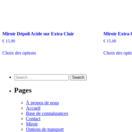
Miroir Dépoli Acide sur Extra Clair
Miroir Extra 
€
15,00
€
15,00
Ce
Choix des options
Choix des opti
produit
a
plusieurs
variations.
Les
Rechercher :
Search
options
peuvent
Pages
être
choisies
sur
À propos de nous
la
Accueil
page
Base de connaissances
du
Contact
produit
Miroir
Options de transport