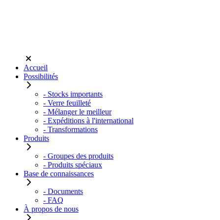
Accueil
Possibilités
- Stocks importants
- Verre feuilleté
- Mélanger le meilleur
- Expéditions à l'international
- Transformations
Produits
- Groupes des produits
- Produits spéciaux
Base de connaissances
- Documents
- FAQ
À propos de nous