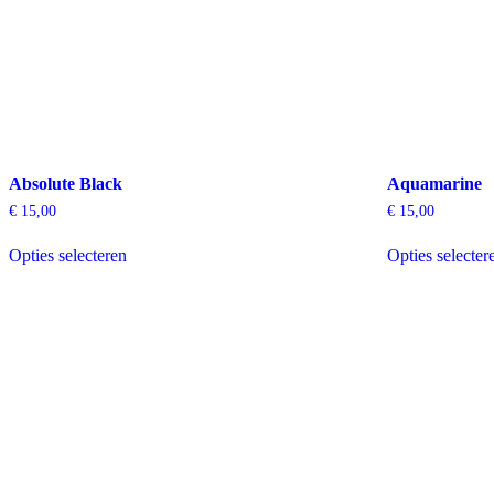
Absolute Black
Aquamarine
€
15,00
€
15,00
Dit
Opties selecteren
Opties selecter
product
heeft
meerdere
variaties.
Deze
optie
kan
gekozen
worden
op
de
productpagina