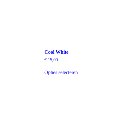
Cool White
€
15,00
Dit
Opties selecteren
product
heeft
meerdere
variaties.
Deze
optie
kan
gekozen
worden
op
de
productpagina