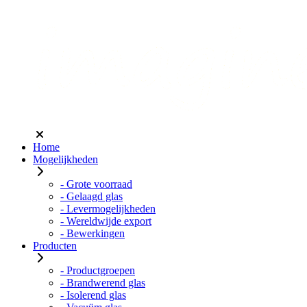
Home
Mogelijkheden
- Grote voorraad
- Gelaagd glas
- Levermogelijkheden
- Wereldwijde export
- Bewerkingen
Producten
- Productgroepen
- Brandwerend glas
- Isolerend glas