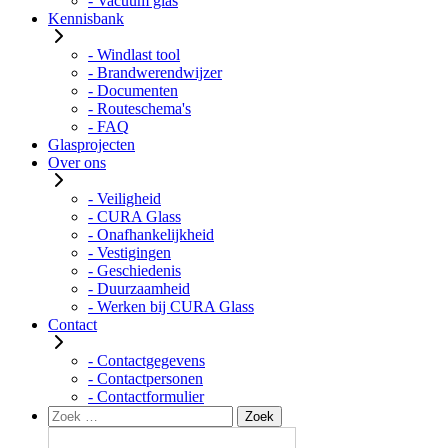
- Vacuüm glas
Kennisbank
- Windlast tool
- Brandwerendwijzer
- Documenten
- Routeschema's
- FAQ
Glasprojecten
Over ons
- Veiligheid
- CURA Glass
- Onafhankelijkheid
- Vestigingen
- Geschiedenis
- Duurzaamheid
- Werken bij CURA Glass
Contact
- Contactgegevens
- Contactpersonen
- Contactformulier
Zoeken
Zoek
naar: