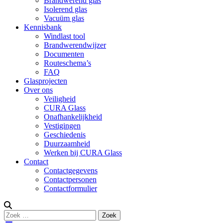
Brandwerend glas
Isolerend glas
Vacuüm glas
Kennisbank
Windlast tool
Brandwerendwijzer
Documenten
Routeschema’s
FAQ
Glasprojecten
Over ons
Veiligheid
CURA Glass
Onafhankelijkheid
Vestigingen
Geschiedenis
Duurzaamheid
Werken bij CURA Glass
Contact
Contactgegevens
Contactpersonen
Contactformulier
Zoeken
Zoek
naar: