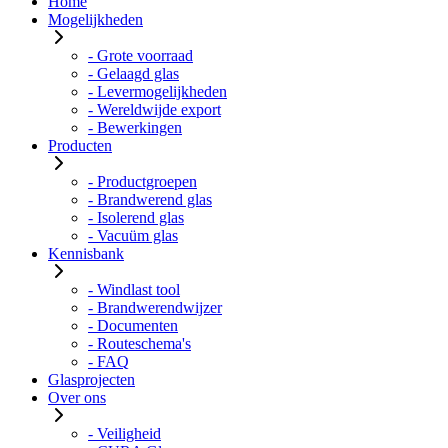
Home
Mogelijkheden
- Grote voorraad
- Gelaagd glas
- Levermogelijkheden
- Wereldwijde export
- Bewerkingen
Producten
- Productgroepen
- Brandwerend glas
- Isolerend glas
- Vacuüm glas
Kennisbank
- Windlast tool
- Brandwerendwijzer
- Documenten
- Routeschema's
- FAQ
Glasprojecten
Over ons
- Veiligheid