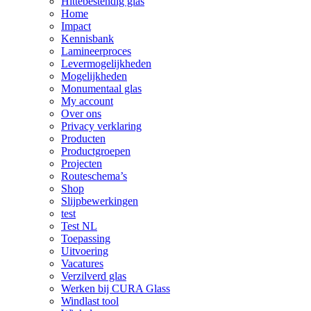
Hittebestendig glas
Home
Impact
Kennisbank
Lamineerproces
Levermogelijkheden
Mogelijkheden
Monumentaal glas
My account
Over ons
Privacy verklaring
Producten
Productgroepen
Projecten
Routeschema’s
Shop
Slijpbewerkingen
test
Test NL
Toepassing
Uitvoering
Vacatures
Verzilverd glas
Werken bij CURA Glass
Windlast tool