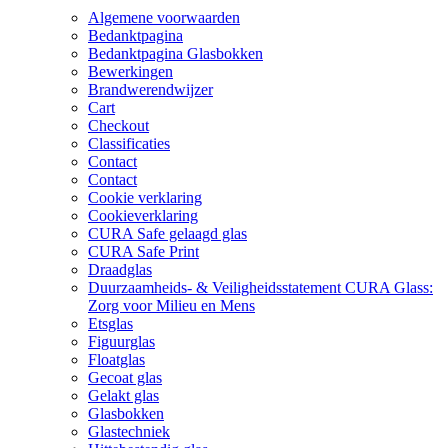
op
op
Algemene voorwaarden
de
de
Bedanktpagina
productpagina
productpagina
Bedanktpagina Glasbokken
Bewerkingen
Brandwerendwijzer
Cart
Checkout
Classificaties
Contact
Contact
Cookie verklaring
Cookieverklaring
CURA Safe gelaagd glas
CURA Safe Print
Draadglas
Duurzaamheids- & Veiligheidsstatement CURA Glass:
Zorg voor Milieu en Mens
Etsglas
Figuurglas
Floatglas
Gecoat glas
Gelakt glas
Glasbokken
Glastechniek