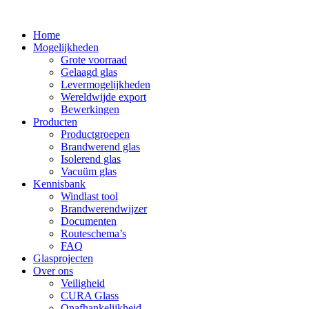
Home
Mogelijkheden
Grote voorraad
Gelaagd glas
Levermogelijkheden
Wereldwijde export
Bewerkingen
Producten
Productgroepen
Brandwerend glas
Isolerend glas
Vacuüm glas
Kennisbank
Windlast tool
Brandwerendwijzer
Documenten
Routeschema’s
FAQ
Glasprojecten
Over ons
Veiligheid
CURA Glass
Onafhankelijkheid