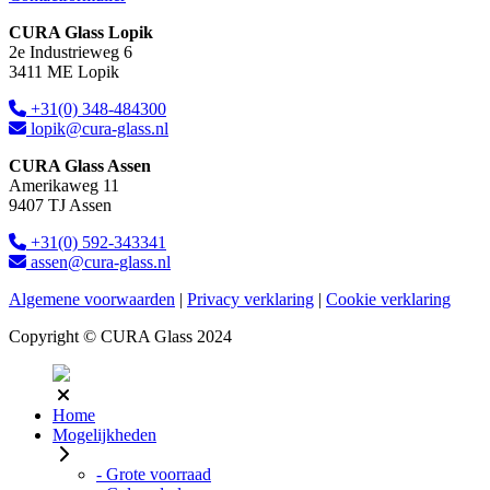
CURA Glass Lopik
2e Industrieweg 6
3411 ME Lopik
+31(0) 348-484300
lopik@cura-glass.nl
CURA Glass Assen
Amerikaweg 11
9407 TJ Assen
+31(0) 592-343341
assen@cura-glass.nl
Algemene voorwaarden
|
Privacy verklaring
|
Cookie verklaring
Copyright © CURA Glass 2024
Home
Mogelijkheden
- Grote voorraad