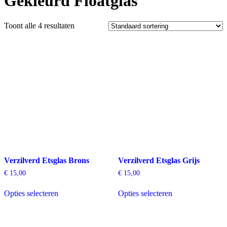
Gekleurd Floatglas
Toont alle 4 resultaten
Verzilverd Etsglas Brons
Verzilverd Etsglas Grijs
€
15,00
€
15,00
Dit
Dit
Opties selecteren
Opties selecteren
product
product
heeft
heeft
meerdere
meerdere
variaties.
variaties.