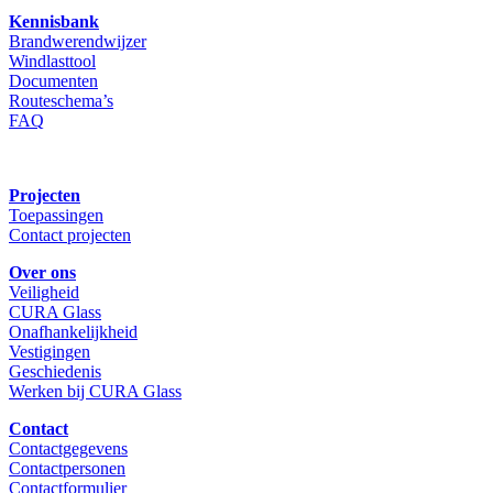
Kennisbank
Brandwerendwijzer
Windlasttool
Documenten
Routeschema’s
FAQ
Projecten
Toepassingen
Contact projecten
Over ons
Veiligheid
CURA Glass
Onafhankelijkheid
Vestigingen
Geschiedenis
Werken bij CURA Glass
Contact
Contactgegevens
Contactpersonen
Contactformulier