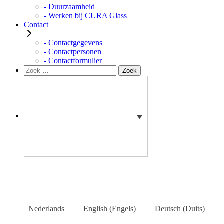
- Duurzaamheid
- Werken bij CURA Glass
Contact
- Contactgegevens
- Contactpersonen
- Contactformulier
Zoeken
Zoek
naar:
Nederlands
English
(
Engels
)
Deutsch
(
Duits
)