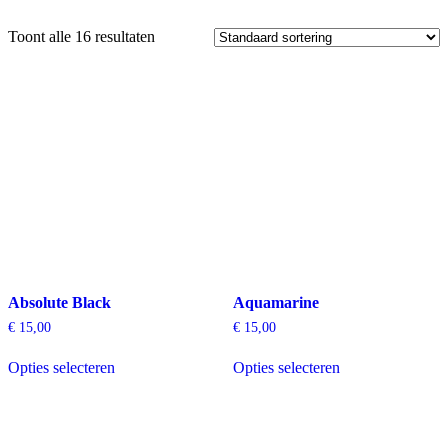
Toont alle 16 resultaten
Absolute Black
Aquamarine
€
15,00
€
15,00
Dit
Dit
Opties selecteren
Opties selecteren
product
product
heeft
heeft
meerdere
meerdere
variaties.
variaties.
Deze
Deze