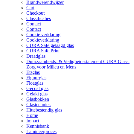
Brandwerendwijzer
Cart
Checkout
Classificaties
Contact
Contact
Cookie verklaring
Cookieverklaring
CURA Safe gelaagd glas
CURA Safe Print
Draadglas
Duurzaamheids- & Veiligheidsstatement CURA Glass:
Zorg voor Milieu en Mens
Etsglas
Figuurglas
Floatglas
Gecoat glas
Gelakt glas
Glasbokken
Glastechniek
Hittebestendig glas
Home
Impact
Kennisbank
Lamineerproces