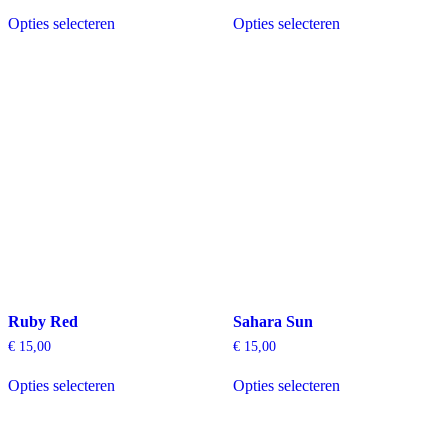
Dit
Dit
Opties selecteren
Opties selecteren
product
product
heeft
heeft
meerdere
meerdere
variaties.
variaties.
Deze
Deze
optie
optie
kan
kan
gekozen
gekozen
worden
worden
op
op
de
de
productpagina
productpagina
Ruby Red
Sahara Sun
€
15,00
€
15,00
Dit
Dit
Opties selecteren
Opties selecteren
product
product
heeft
heeft
meerdere
meerdere
variaties.
variaties.