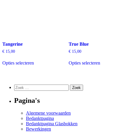
op
op
de
de
productpagina
productpagina
Tangerine
True Blue
€
15,00
€
15,00
Dit
Dit
Opties selecteren
Opties selecteren
product
product
heeft
heeft
meerdere
meerdere
variaties.
variaties.
Deze
Deze
Zoeken
Zoek
optie
optie
naar:
kan
kan
Pagina's
gekozen
gekozen
worden
worden
op
op
Algemene voorwaarden
de
de
Bedanktpagina
productpagina
productpagina
Bedanktpagina Glasbokken
Bewerkingen