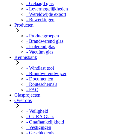
- Gelaagd glas
- Levermogelijkheden
- Wereldwijde export
- Bewerkingen
Producten
- Productgroepen
- Brandwerend glas
- Isolerend glas
- Vacuüm glas
Kennisbank
- Windlast tool
- Brandwerendwijzer
- Documenten
- Routeschema's
- FAQ
Glasprojecten
Over ons
- Veiligheid
- CURA Glass
- Onafhankelijkheid
- Vestigingen
- Geschiedenis