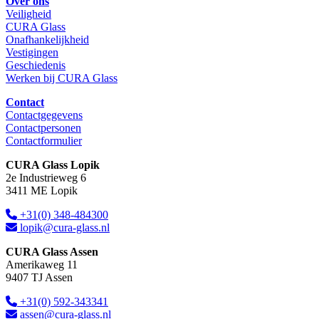
Over ons
Veiligheid
CURA Glass
Onafhankelijkheid
Vestigingen
Geschiedenis
Werken bij CURA Glass
Contact
Contactgegevens
Contactpersonen
Contactformulier
CURA Glass Lopik
2e Industrieweg 6
3411 ME Lopik
+31(0) 348-484300
lopik@cura-glass.nl
CURA Glass Assen
Amerikaweg 11
9407 TJ Assen
+31(0) 592-343341
assen@cura-glass.nl