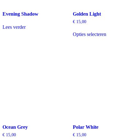
Evening Shadow
Golden Light
€
15,00
Lees verder
Dit
Opties selecteren
product
heeft
meerdere
variaties.
Deze
optie
kan
gekozen
worden
op
de
productpagina
Ocean Grey
Polar White
€
15,00
€
15,00